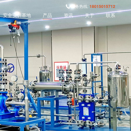
服务热线:
18015015712
安全实训基地
产品
资讯
关于
联系