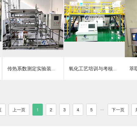
点击详情
点击详情
传热系数测定实验装置（空气－蒸汽体系）
氧化工艺培训与考核装置
萃
···
页
上一页
1
2
3
4
5
下一页